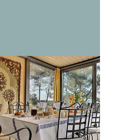
Boissons chaudes
Jus de fruits frais
Yaourts
Pains, pâtisseries et confitures maison
miel de l'arrière-pays niçois