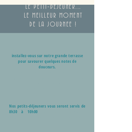
LE PETIT-DEJEUNER...
LE MEILLEUR MOMENT
DE LA JOURNEE !
Au commencement d’une belle journée,
installez-vous sur notre grande terrasse
pour savourer quelques notes de
douceurs.
Laissez-vous enchanter par le chant des
cigales, ce son unique qui emmène votre
esprit à la rêverie.
Là, les yeux fermés, on sait que l'on est
dans le Sud !
Nos petits-déjeuners vous seront servis de
8h30 à 10h00
sous notre lumineuse
pergola avec aperçu mer au cœur de la
pinède.